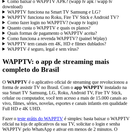
Como baixar o WAPPTV APK? (wapp tv apk / wapp tv
download)
WAPPTV funciona na Smart TV Samsung e LG?
WAPPTV funciona no Roku, Fire TV Stick e Android TV?
Como fazer login no WAPPTV? (wapp tv login)
Quanto custa o WAPPTV e quais os planos?
Quais formas de pagamento o WAPPTV aceita?
Como funciona a revenda WAPPTV? (painel Wplay)
WAPPTV tem canais em 4K, HD e filmes dublados?
WAPPTV é seguro, legal e sem vírus?
WAPPTV: o app de streaming mais
completo do Brasil
O
WAPPTV
é o aplicativo oficial de streaming que revolucionou a
forma de assistir TV no Brasil. Com o
app WAPPTV
instalado na
sua
Smart TV Samsung, LG, Roku, Android TV, Fire TV Stick,
celular ou computador, você tem acesso a mais de 15.000 canais ao
vivo, filmes, séries, novelas, esportes e canais infantis em qualidade
Full HD e 4K UHD.
Fazer o
teste grátis do WAPPTV
é simples: basta baixar o WAPPTV
oficial na loja de aplicativos da sua TV, solicitar o login e senha
WAPPTV pelo WhatsApp e ativar em menos de 2 minutos. O