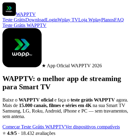
WAPPTV
Teste Grátis
Download
Login
Wplay TV
Loja Wplay
Planos
FAQ
Teste Grátis WAPPTV
★ App Oficial WAPPTV 2026
WAPPTV
: o melhor app de streaming
para Smart TV
Baixe o
WAPPTV oficial
e faça o
teste grátis WAPPTV
agora.
Mais de
15.000 canais, filmes e séries em 4K
na sua Smart TV
Samsung, LG, Roku, Android, iPhone e PC — sem travamentos,
sem antena.
Começar Teste Grátis WAPPTV
Ver dispositivos compatíveis
⭐
4.9/5
· 18.432 avaliações